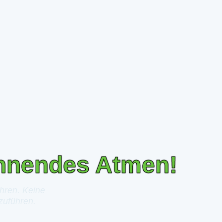
nnendes Atmen!
hren. Keine
 zuführen.